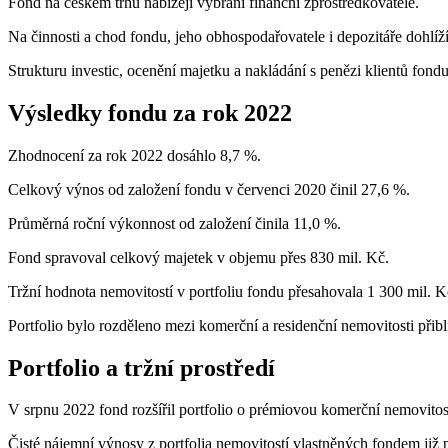
Fond na českém trhu nabízejí vybraní finanční zprostředkovatelé.
Na činnosti a chod fondu, jeho obhospodařovatele i depozitáře dohlí
Strukturu investic, ocenění majetku a nakládání s penězi klientů fond
Výsledky fondu za rok 2022
Zhodnocení za rok 2022 dosáhlo 8,7 %.
Celkový výnos od založení fondu v červenci 2020 činil 27,6 %.
Průměrná roční výkonnost od založení činila 11,0 %.
Fond spravoval celkový majetek v objemu přes 830 mil. Kč.
Tržní hodnota nemovitostí v portfoliu fondu přesahovala 1 300 mil. K
Portfolio bylo rozděleno mezi komerční a residenční nemovitosti přib
Portfolio a tržní prostředí
V srpnu 2022 fond rozšířil portfolio o prémiovou komerční nemovitos
Čisté nájemní výnosy z portfolia nemovitostí vlastněných fondem již 