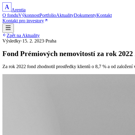
A
Arentia
O fondu
Výkonnost
Portfolio
Aktuality
Dokumenty
Kontakt
Kontakt pro investory
Zpět na Aktuality
Výsledky
·
15. 2. 2023
·
Praha
Fond Prémiových nemovitostí za rok 2022 z
Za rok 2022 fond zhodnotil prostředky klientů o 8,7 % a od založení