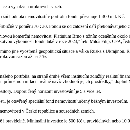
flace a vysokých úrokových sazeb.
ržní hodnota nemovitostí v portfoliu fondu přesahuje 1 300 mil. Kč.
přibližně v poměru 70 : 30. Fondu se od založení daří překonávat jeho 
rémiovou komerční nemovitost, Platinium Brno s tržním oceněním okolo 
í kotvou výkonnosti fondu také v roce 2023,“ řekl Miloš Filip, CFA, ře
mimo jiné vyostřená geopolitická situace a válka Ruska s Ukrajinou. R
úrokovou sazbu až na 7 %.
šeho portfolia, na straně druhé všem institucím zdražily realitní financ
průměrnou inflací i reálně navíc zhodnotí jejich prostředky,“ doplnil M
story. Doporučený horizont investování je 5 a více let.
i, je otevřený speciální fond nemovitostí určený běžným investorům.
í nemovitosti v České republice a sousedních zemích.
ě i pravidelně. Minimální investice je 500 Kč u pravidelných nebo 10 