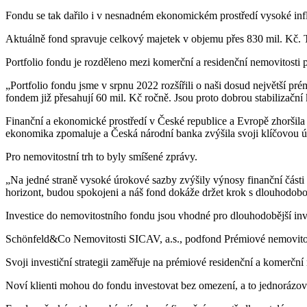
Fondu se tak dařilo i v nesnadném ekonomickém prostředí vysoké in
Aktuálně fond spravuje celkový majetek v objemu přes 830 mil. Kč. T
Portfolio fondu je rozděleno mezi komerční a residenční nemovitosti 
„Portfolio fondu jsme v srpnu 2022 rozšířili o naši dosud největší p
fondem již přesahují 60 mil. Kč ročně. Jsou proto dobrou stabilizačn
Finanční a ekonomické prostředí v České republice a Evropě zhoršila 
ekonomika zpomaluje a Česká národní banka zvýšila svoji klíčovou 
Pro nemovitostní trh to byly smíšené zprávy.
„Na jedné straně vysoké úrokové sazby zvýšily výnosy finanční části na
horizont, budou spokojeni a náš fond dokáže držet krok s dlouhodobou 
Investice do nemovitostního fondu jsou vhodné pro dlouhodobější inve
Schönfeld&Co Nemovitosti SICAV, a.s., podfond Prémiové nemovitost
Svoji investiční strategii zaměřuje na prémiové residenční a komerčn
Noví klienti mohou do fondu investovat bez omezení, a to jednorázov