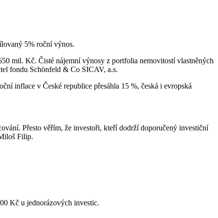
cílovaný 5% roční výnos.
650 mil. Kč. Čisté nájemní výnosy z portfolia nemovitostí vlastněných
ditel fondu Schönfeld & Co SICAV, a.s.
oční inflace v České republice přesáhla 15 %, česká i evropská
ování. Přesto věřím, že investoři, kteří dodrží doporučený investiční
iloš Filip.
000 Kč u jednorázových investic.