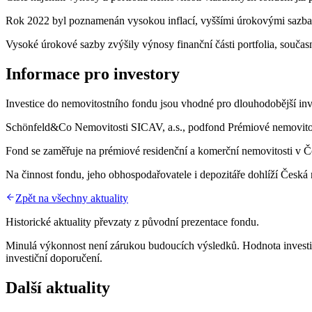
Rok 2022 byl poznamenán vysokou inflací, vyššími úrokovými sazba
Vysoké úrokové sazby zvýšily výnosy finanční části portfolia, současně
Informace pro investory
Investice do nemovitostního fondu jsou vhodné pro dlouhodobější inv
Schönfeld&Co Nemovitosti SICAV, a.s., podfond Prémiové nemovitost
Fond se zaměřuje na prémiové residenční a komerční nemovitosti v Č
Na činnost fondu, jeho obhospodařovatele i depozitáře dohlíží Česká
Zpět na všechny aktuality
Historické aktuality převzaty z původní prezentace fondu.
Minulá výkonnost není zárukou budoucích výsledků. Hodnota investice
investiční doporučení.
Další aktuality