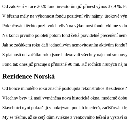
Od založení v roce 2020 fond investorům již přinesl výnos 37,9 %. P
V březnu měly na výkonnost fondu pozitivní vliv nájmy, úrokové v
Pokračování těchto pozitivních vlivů na výkonnost fondu vidíme v d
Na konci prvního pololetí potom fond čeká pravidelné přecenění nemov
Jak se začátkem roku daří jednotlivým nemovitostním aktivům fondu
S platností od začátku roku jsme indexovali všechny nájemní smlouvy
Fond tak dnes již pracuje s přibližně 90 mil. Kč ročních hrubých nájm
Rezidence Norská
Od konce minulého roku značně postoupila rekonstrukce Rezidence N
Všechny byty již mají vyměněna nová historická okna, moderně dobu
Stavebníci nyní pokračují v pokrývání podlah interiérů, začišťování b
My se těšíme, až se celý dům svlékne z venkovního lešení a vystaví