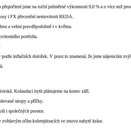
o přepočtení jsme na roční průměrné výkonnosti 9,0 % a o více než pro
ýnosy i FX přecenění nemovitosti REDA.
ubnu a velmi pravděpodobně i v květnu.
itostního portfolia.
?
 podle inflačních doložek. V praxi to znamená, že jsme nájemcům zvýšil
ů.
orská. Kolaudaci bytů plánujeme na konec září.
dované stropy a příčky.
ytů i společných prostor.
 se zvědavým očím kolemjdoucích ve znovu nabyté kráse.