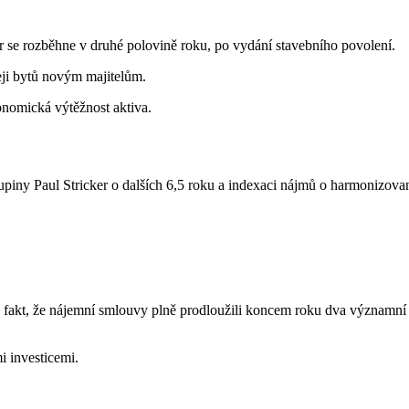
se rozběhne v druhé polovině roku, po vydání stavebního povolení.
ji bytů novým majitelům.
konomická výtěžnost aktiva.
iny Paul Stricker o dalších 6,5 roku a indexaci nájmů o harmonizovan
uje fakt, že nájemní smlouvy plně prodloužili koncem roku dva významn
 investicemi.