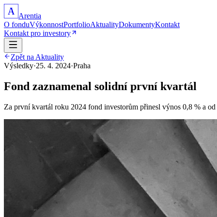
A
Arentia
O fondu
Výkonnost
Portfolio
Aktuality
Dokumenty
Kontakt
Kontakt pro investory
Zpět na Aktuality
Výsledky
·
25. 4. 2024
·
Praha
Fond zaznamenal solidní první kvartál
Za první kvartál roku 2024 fond investorům přinesl výnos 0,8 % a od z