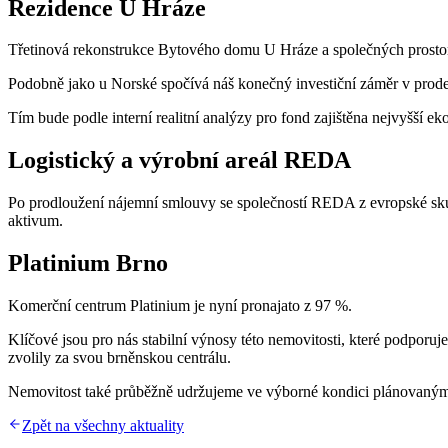
Rezidence U Hráze
Třetinová rekonstrukce Bytového domu U Hráze a společných prostor 
Podobně jako u Norské spočívá náš konečný investiční záměr v prode
Tím bude podle interní realitní analýzy pro fond zajištěna nejvyšší e
Logistický a výrobní areál REDA
Po prodloužení nájemní smlouvy se společností REDA z evropské skup
aktivum.
Platinium Brno
Komerční centrum Platinium je nyní pronajato z 97 %.
Klíčové jsou pro nás stabilní výnosy této nemovitosti, které podpor
zvolily za svou brněnskou centrálu.
Nemovitost také průběžně udržujeme ve výborné kondici plánovanými
Zpět na všechny aktuality