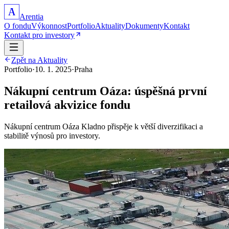
A
Arentia
O fondu
Výkonnost
Portfolio
Aktuality
Dokumenty
Kontakt
Kontakt pro investory
Zpět na Aktuality
Portfolio
·
10. 1. 2025
·
Praha
Nákupní centrum Oáza: úspěšná první
retailová akvizice fondu
Nákupní centrum Oáza Kladno přispěje k větší diverzifikaci a
stabilitě výnosů pro investory.