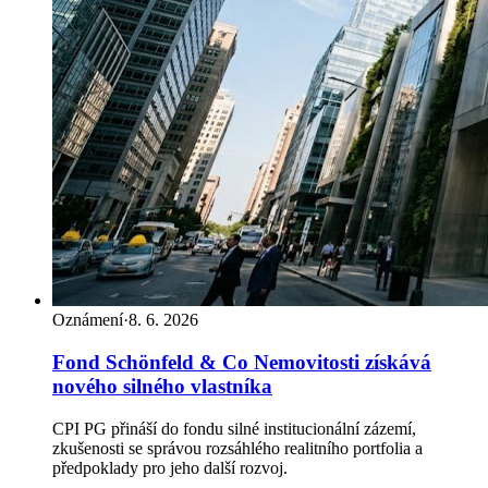
Oznámení
·
8. 6. 2026
Fond Schönfeld & Co Nemovitosti získává
nového silného vlastníka
CPI PG přináší do fondu silné institucionální zázemí,
zkušenosti se správou rozsáhlého realitního portfolia a
předpoklady pro jeho další rozvoj.