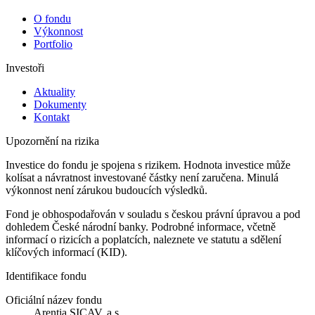
O fondu
Výkonnost
Portfolio
Investoři
Aktuality
Dokumenty
Kontakt
Upozornění na rizika
Investice do fondu je spojena s rizikem. Hodnota investice může
kolísat a návratnost investované částky není zaručena. Minulá
výkonnost není zárukou budoucích výsledků.
Fond je obhospodařován v souladu s českou právní úpravou a pod
dohledem České národní banky. Podrobné informace, včetně
informací o rizicích a poplatcích, naleznete ve statutu a sdělení
klíčových informací (KID).
Identifikace fondu
Oficiální název fondu
Arentia SICAV, a.s.