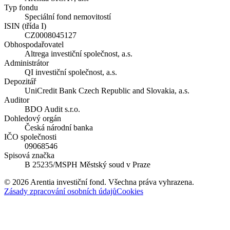
Typ fondu
Speciální fond nemovitostí
ISIN (třída I)
CZ0008045127
Obhospodařovatel
Altrega investiční společnost, a.s.
Administrátor
QI investiční společnost, a.s.
Depozitář
UniCredit Bank Czech Republic and Slovakia, a.s.
Auditor
BDO Audit s.r.o.
Dohledový orgán
Česká národní banka
IČO společnosti
09068546
Spisová značka
B 25235/MSPH Městský soud v Praze
©
2026
Arentia investiční fond. Všechna práva vyhrazena.
Zásady zpracování osobních údajů
Cookies