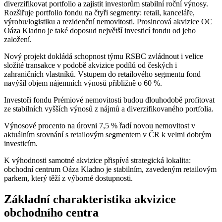
diverzifikovat portfolio a zajistit investorům stabilní roční výnosy.
Rozšiřuje portfolio fondu na čtyři segmenty: retail, kanceláře,
výrobu/logistiku a rezidenční nemovitosti. Prosincová akvizice OC
Oáza Kladno je také doposud největší investicí fondu od jeho
založení.
Nový projekt dokládá schopnost týmu RSBC zvládnout i velice
složité transakce v podobě akvizice podílů od českých i
zahraničních vlastníků. Vstupem do retailového segmentu fond
navýšil objem nájemních výnosů přibližně o 60 %.
Investoři fondu Prémiové nemovitosti budou dlouhodobě profitovat
ze stabilních vyšších výnosů z nájmů a diverzifikovaného portfolia.
Výnosové procento na úrovni 7,5 % řadí novou nemovitost v
aktuálním srovnání s retailovým segmentem v ČR k velmi dobrým
investicím.
K výhodnosti samotné akvizice přispívá strategická lokalita:
obchodní centrum Oáza Kladno je stabilním, zavedeným retailovým
parkem, který těží z výborné dostupnosti.
Základní charakteristika akvizice
obchodního centra