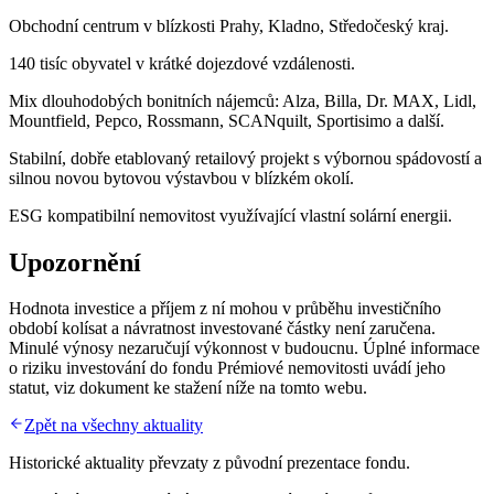
Obchodní centrum v blízkosti Prahy, Kladno, Středočeský kraj.
140 tisíc obyvatel v krátké dojezdové vzdálenosti.
Mix dlouhodobých bonitních nájemců: Alza, Billa, Dr. MAX, Lidl,
Mountfield, Pepco, Rossmann, SCANquilt, Sportisimo a další.
Stabilní, dobře etablovaný retailový projekt s výbornou spádovostí a
silnou novou bytovou výstavbou v blízkém okolí.
ESG kompatibilní nemovitost využívající vlastní solární energii.
Upozornění
Hodnota investice a příjem z ní mohou v průběhu investičního
období kolísat a návratnost investované částky není zaručena.
Minulé výnosy nezaručují výkonnost v budoucnu. Úplné informace
o riziku investování do fondu Prémiové nemovitosti uvádí jeho
statut, viz dokument ke stažení níže na tomto webu.
Zpět na všechny aktuality
Historické aktuality převzaty z původní prezentace fondu.