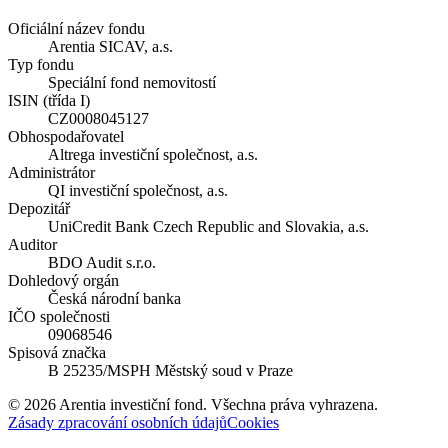
Oficiální název fondu
Arentia SICAV, a.s.
Typ fondu
Speciální fond nemovitostí
ISIN (třída I)
CZ0008045127
Obhospodařovatel
Altrega investiční společnost, a.s.
Administrátor
QI investiční společnost, a.s.
Depozitář
UniCredit Bank Czech Republic and Slovakia, a.s.
Auditor
BDO Audit s.r.o.
Dohledový orgán
Česká národní banka
IČO společnosti
09068546
Spisová značka
B 25235/MSPH Městský soud v Praze
©
2026
Arentia investiční fond. Všechna práva vyhrazena.
Zásady zpracování osobních údajů
Cookies