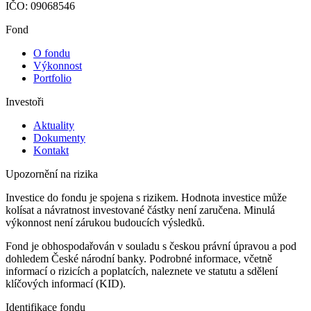
IČO: 09068546
Fond
O fondu
Výkonnost
Portfolio
Investoři
Aktuality
Dokumenty
Kontakt
Upozornění na rizika
Investice do fondu je spojena s rizikem. Hodnota investice může
kolísat a návratnost investované částky není zaručena. Minulá
výkonnost není zárukou budoucích výsledků.
Fond je obhospodařován v souladu s českou právní úpravou a pod
dohledem České národní banky. Podrobné informace, včetně
informací o rizicích a poplatcích, naleznete ve statutu a sdělení
klíčových informací (KID).
Identifikace fondu