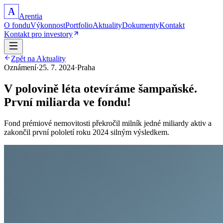
A
Arentia
O fondu
Výkonnost
Portfolio
Aktuality
Dokumenty
Kontakt
Kontakt pro investory
Zpět na Aktuality
Oznámení
·
25. 7. 2024
·
Praha
V polovině léta otevíráme šampaňské.
První miliarda ve fondu!
Fond prémiové nemovitosti překročil milník jedné miliardy aktiv a
zakončil první pololetí roku 2024 silným výsledkem.