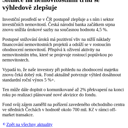
výhledově zlepšuje
Investiční prostředí se v ČR postupně zlepšuje a s ním i sektor
investičních nemovitostí. Česká národní banka začátkem srpna
znovu snížila úrokové sazby na současnou hodnotu 4,5 %.
Postupné snižování úroků má pozitivní vliv na nižší náklady
financování nemovitostních projektů a odráží se v rostoucím
ohodnocení nemovitostí. Přispívá k oživení aktivity na
nemovitostním trhu, které se projevuje rostoucí poptávkou po
nemovitostech.
Vypadá to, že naše investory při pohledu na zhodnocení majetku
znovu čeká dobrý rok. Fond aktuálně potvrzuje výhled dosáhnout
standardní roční výnos 5 %+.
Ten může dále doplnit o komunikované až 2% překvapení na konci
roku po realizaci plánované nové akvizice do fondu.
Fond svůj zájem zaměřil na pořízení zavedeného obchodního centra
ve středních Čechách v hodnotě okolo 700 mil. Kč v rámci off-
market transakce.
Zpět na všechny aktuality