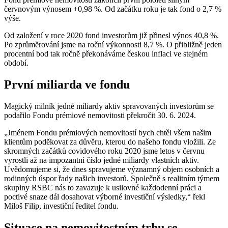
červnovým výnosem +0,98 %. Od začátku roku je tak fond o 2,7 %
výše.
Od založení v roce 2020 fond investorům již přinesl výnos 40,8 %.
Po zprůměrování jsme na roční výkonnosti 8,7 %. O přibližně jeden
procentní bod tak ročně překonáváme českou inflaci ve stejném
období.
První miliarda ve fondu
Magický milník jedné miliardy aktiv spravovaných investorům se
podařilo Fondu prémiové nemovitosti překročit 30. 6. 2024.
„Jménem Fondu prémiových nemovitostí bych chtěl všem našim
klientům poděkovat za důvěru, kterou do našeho fondu vložili. Ze
skromných začátků covidového roku 2020 jsme letos v červnu
vyrostli až na impozantní číslo jedné miliardy vlastních aktiv.
Uvědomujeme si, že dnes spravujeme významný objem osobních a
rodinných úspor řady našich investorů. Společně s realitním týmem
skupiny RSBC nás to zavazuje k usilovné každodenní práci a
poctivé snaze dál dosahovat výborné investiční výsledky,“ řekl
Miloš Filip, investiční ředitel fondu.
Situace na nemovitostním trhu se