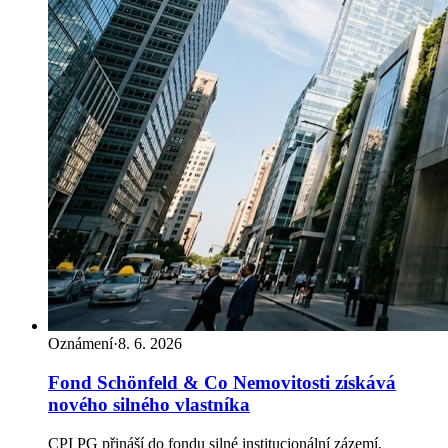
Oznámení
·
8. 6. 2026
Fond Schönfeld & Co Nemovitosti získává
nového silného vlastníka
CPI PG přináší do fondu silné institucionální zázemí,